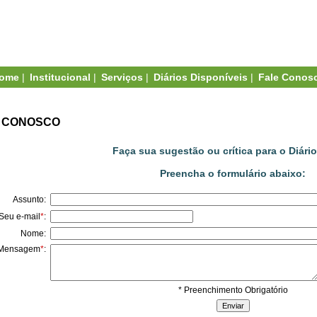
ome
|
Institucional
|
Serviços
|
Diários Disponíveis
|
Fale Conos
 CONOSCO
Faça sua sugestão ou crítica para o Diário 
Preencha o formulário abaixo:
Assunto:
Seu e-mail
*
:
Nome:
Mensagem
*
:
* Preenchimento Obrigatório