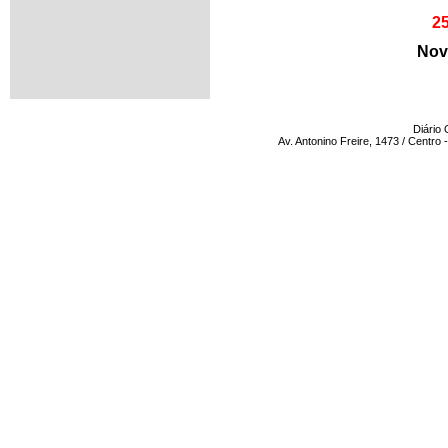
2
Nov
Diário 
Av. Antonino Freire, 1473 / Centro -