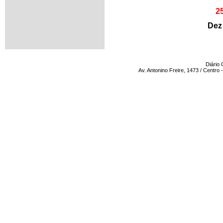
2
Dez
Diário 
Av. Antonino Freire, 1473 / Centro -